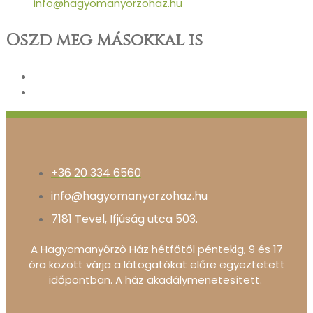
info@hagyomanyorzohaz.hu
Oszd meg másokkal is
+36 20 334 6560
info@hagyomanyorzohaz.hu
7181 Tevel, Ifjúság utca 503.
A Hagyomanyőrző Ház hétfőtől péntekig, 9 és 17
óra között várja a látogatókat előre egyeztetett
időpontban. A ház akadálymenetesített.