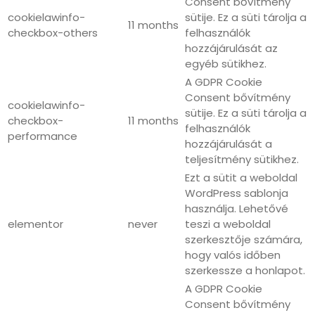
Consent bővítmény
cookielawinfo-
sütije. Ez a süti tárolja a
11 months
checkbox-others
felhasználók
hozzájárulását az
egyéb sütikhez.
A GDPR Cookie
Consent bővítmény
cookielawinfo-
sütije. Ez a süti tárolja a
checkbox-
11 months
felhasználók
performance
hozzájárulását a
teljesítmény sütikhez.
Ezt a sütit a weboldal
WordPress sablonja
használja. Lehetővé
elementor
never
teszi a weboldal
szerkesztője számára,
hogy valós időben
szerkessze a honlapot.
A GDPR Cookie
Consent bővítmény