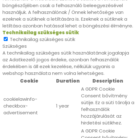
böngészőjében csak a felhasználó beleegyezésével
használjuk. A felhasználónak / Önnek lehetősége van
ezeknek a sütiknek a letiltására is. Ezeknek a sütiknek a
letiltása azonban hatással lehet a böngészési élményre.
Technikailag szükséges sütik
Technikailag szükséges sütik
Szükséges
A technikailag szükséges sütik használatának jogalapja
az Adatkezelő jogos érdeke, azonban felhasználók
érdekében is áll ezek kezelése, nélkülük ugyanis a
webshop használata nem volna lehetséges.
Cookie
Duration
Description
A GDPR Cookie
Consent bővítmény
cookielawinfo-
sütije. Ez a süti tárolja a
checkbox-
1 year
felhasználók
advertisement
hozzájárulását az
hirdetési sütikhez.
A GDPR Cookie
Consent bővítmény