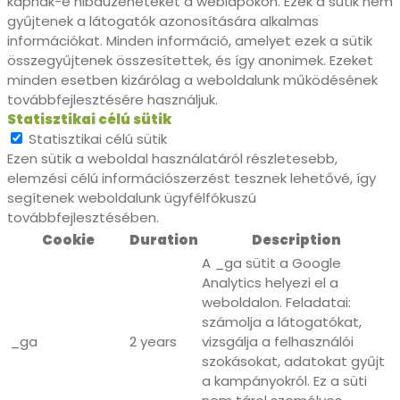
kapnak-e hibaüzeneteket a weblapokon. Ezek a sütik nem
gyűjtenek a látogatók azonosítására alkalmas
információkat. Minden információ, amelyet ezek a sütik
összegyűjtenek összesítettek, és így anonimek. Ezeket
minden esetben kizárólag a weboldalunk működésének
továbbfejlesztésére használjuk.
Statisztikai célú sütik
Statisztikai célú sütik
Ezen sütik a weboldal használatáról részletesebb,
elemzési célú információszerzést tesznek lehetővé, így
segítenek weboldalunk ügyfélfókuszú
továbbfejlesztésében.
Cookie
Duration
Description
A _ga sütit a Google
Analytics helyezi el a
weboldalon. Feladatai:
számolja a látogatókat,
_ga
2 years
vizsgálja a felhasználói
szokásokat, adatokat gyűjt
a kampányokról. Ez a süti