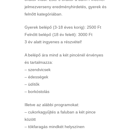
jelmezverseny eredményhirdetés, gyerek és
felnőtt kategóriában.
Gyerek belépő (3-18 éves korig): 2500 Ft
Felnőtt belépő (18 év felett): 3000 Ft
3 év alatt ingyenes a részvétel!
A belépő ára mind a két pincénél érvényes
és tartalmazza:
– szendvicsek
– édességek
– üdítők
– borkóstolás
Illetve az alábbi programokat:
– cukorkagyűjtés a faluban a két pince
között
– tökfaragás mindkét helyszínen