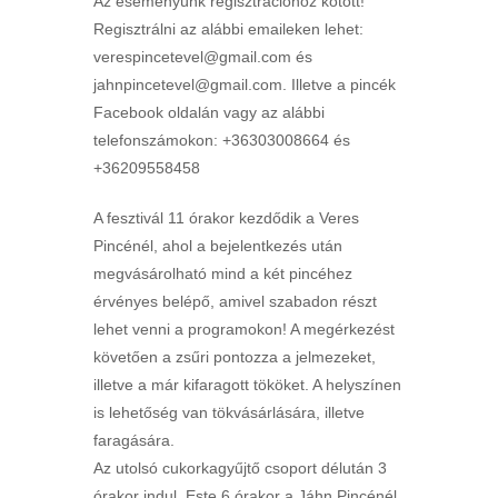
Az eseményünk regisztrációhoz kötött!
Regisztrálni az alábbi emaileken lehet:
verespincetevel@gmail.com és
jahnpincetevel@gmail.com. Illetve a pincék
Facebook oldalán vagy az alábbi
telefonszámokon: +36303008664 és
+36209558458
A fesztivál 11 órakor kezdődik a Veres
Pincénél, ahol a bejelentkezés után
megvásárolható mind a két pincéhez
érvényes belépő, amivel szabadon részt
lehet venni a programokon! A megérkezést
követően a zsűri pontozza a jelmezeket,
illetve a már kifaragott tököket. A helyszínen
is lehetőség van tökvásárlására, illetve
faragására.
Az utolsó cukorkagyűjtő csoport délután 3
órakor indul. Este 6 órakor a Jáhn Pincénél