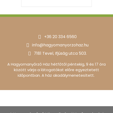
+36 20 334 6560
info@hagyomanyorzohaz.hu
7181 Tevel, Ifjúság utca 503.
A Hagyomanyőrző Ház hétfőtől péntekig, 9 és 17 óra
között várja a látogatókat előre egyeztetett
időpontban. A ház akadálymenetesített.