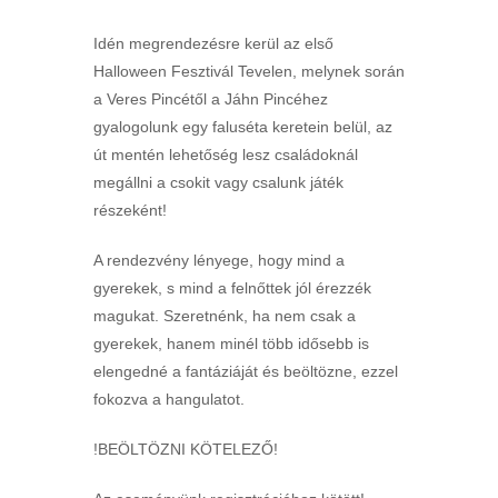
Idén megrendezésre kerül az első
Halloween Fesztivál Tevelen, melynek során
a Veres Pincétől a Jáhn Pincéhez
gyalogolunk egy faluséta keretein belül, az
út mentén lehetőség lesz családoknál
megállni a csokit vagy csalunk játék
részeként!
A rendezvény lényege, hogy mind a
gyerekek, s mind a felnőttek jól érezzék
magukat. Szeretnénk, ha nem csak a
gyerekek, hanem minél több idősebb is
elengedné a fantáziáját és beöltözne, ezzel
fokozva a hangulatot.
!BEÖLTÖZNI KÖTELEZŐ!