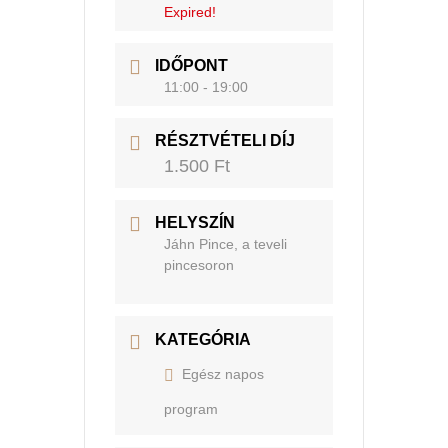
Expired!
IDŐPONT
11:00 - 19:00
RÉSZTVÉTELI DÍJ
1.500 Ft
HELYSZÍN
Jáhn Pince, a teveli
pincesoron
KATEGÓRIA
Egész napos
program