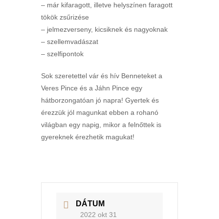
– már kifaragott, illetve helyszínen faragott
tökök zsűrizése
– jelmezverseny, kicsiknek és nagyoknak
– szellemvadászat
– szelfipontok
Sok szeretettel vár és hív Benneteket a
Veres Pince és a Jáhn Pince egy
hátborzongatóan jó napra! Gyertek és
érezzük jól magunkat ebben a rohanó
világban egy napig, mikor a felnőttek is
gyereknek érezhetik magukat!
DÁTUM
2022 okt 31