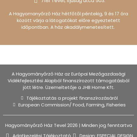
7181 Tevel, Ifjúság utca 503.
A Hagyomanyőrző Ház hétfőtől péntekig, 9 és 17 óra
között várja a látogatókat előre egyeztetett
időpontban. A ház akadálymenetesített.
A Hagyományőrző Ház az Európai Mezőgazdasági
Vidékfejlesztési Alapból finanszírozott támogatásból
jött létre. Üzemeltetője a JHB Home Kft.
Tájékoztatás a projekt finanszírozásáról
European Commission/ Food, Farming, Fisheries
Hagyományőrző Ház Tevel 2026 | Minden jog fenntartva
Adatkezelési Tájékoztató
Design: ESPECIAL DESIGN