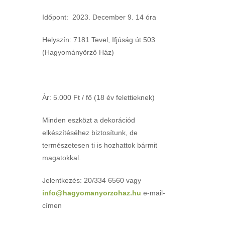
Időpont: 2023. December 9. 14 óra
Helyszín: 7181 Tevel, Ifjúság út 503
(Hagyományörző Ház)
Àr: 5.000 Ft / fő (18 év felettieknek)
Minden eszközt a dekorációd
elkészítéséhez biztosítunk, de
természetesen ti is hozhattok bármit
magatokkal.
Jelentkezés: 20/334 6560 vagy
info@hagyomanyorzohaz.hu
e-mail-
címen