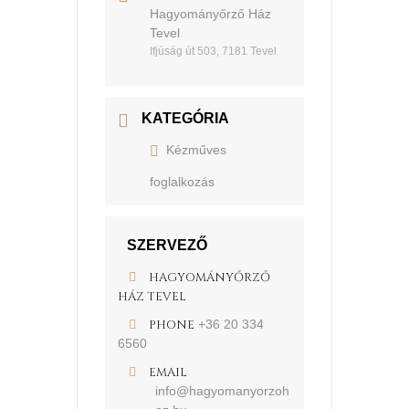
Hagyományőrző Ház
Tevel
Ifjúság út 503, 7181 Tevel
KATEGÓRIA
Kézműves
foglalkozás
SZERVEZŐ
HAGYOMÁNYŐRZŐ
HÁZ TEVEL
PHONE
+36 20 334
6560
EMAIL
info@hagyomanyorzoh