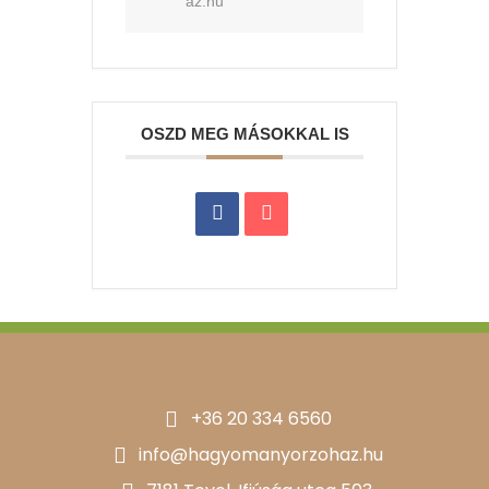
az.hu
OSZD MEG MÁSOKKAL IS
+36 20 334 6560
info@hagyomanyorzohaz.hu