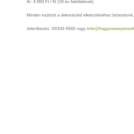
Àr: 4.000 Ft / fő (18 év felettieknek)
Minden eszközt a dekorációd elkészítéséhez biztosítunk,
Jelentkezés: 20/334 6560 vagy
info@hagyomanyorzoh