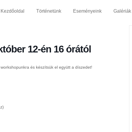
Kezdőoldal
Történetünk
Eseményeink
Galériák
tóber 12-én 16 órától
 workshopunkra és készítsük el együtt a díszedet!
z)