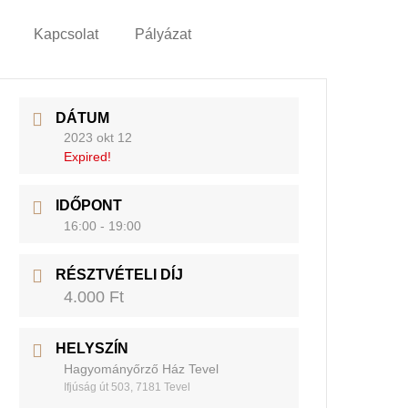
Kapcsolat
Pályázat
DÁTUM
2023 okt 12
Expired!
IDŐPONT
16:00 - 19:00
RÉSZTVÉTELI DÍJ
4.000 Ft
HELYSZÍN
Hagyományőrző Ház Tevel
Ifjúság út 503, 7181 Tevel